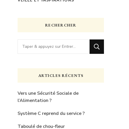
VEILLE ET INSPIRATIONS
RECHERCHER
Vous
recherchiez
quelque
chose
ARTICLES RÉCENTS
?
Vers une Sécurité Sociale de
l’Alimentation ?
Système C reprend du service ?
Taboulé de chou-fleur