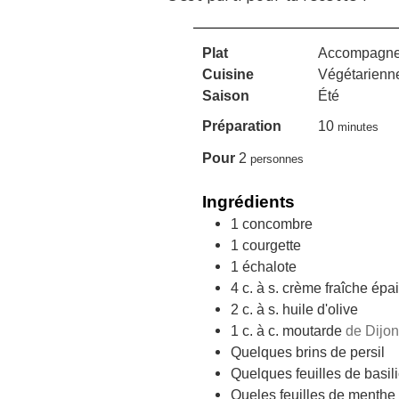
Plat
Accompagnem
Cuisine
Végétarienn
Saison
Été
minutes
Préparation
10
minutes
Pour
2
personnes
Ingrédients
1
concombre
1
courgette
1
échalote
4
c. à s.
crème fraîche épa
2
c. à s.
huile d'olive
1
c. à c.
moutarde
de Dijon
Quelques brins de persil
Quelques feuilles de basili
Queles feuilles de menthe