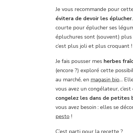
CONCOMBRE,
COURGETTE
Je vous recommande pour cett
ET
évitera de devoir les éplucher
HERBES
FRAÎCHES
courte pour éplucher ses légume
épluchures sont (souvent) plus 
c’est plus joli et plus croquant !
Je fais pousser mes
herbes fraî
(encore ?) exploré cette possibi
au marché, en
magasin bio
… Ell
vous avez un congélateur, c’est 
congelez les dans de petites 
vous avez besoin : elles se déc
pesto
!
C’est parti pour la recette ?