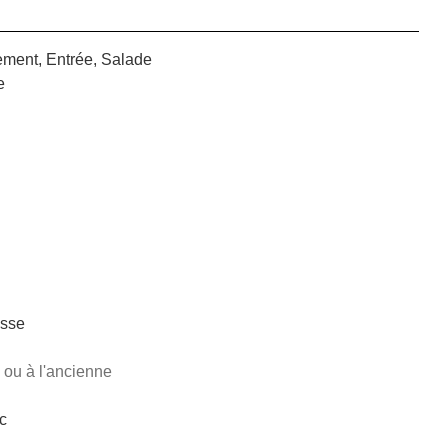
ent, Entrée, Salade
e
isse
 ou à l'ancienne
c