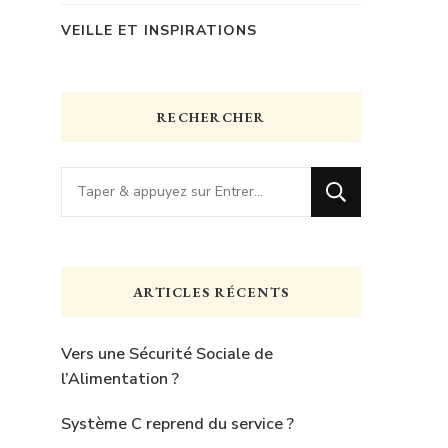
VEILLE ET INSPIRATIONS
RECHERCHER
Vous
recherchiez
quelque
chose
ARTICLES RÉCENTS
?
Vers une Sécurité Sociale de
l’Alimentation ?
Système C reprend du service ?