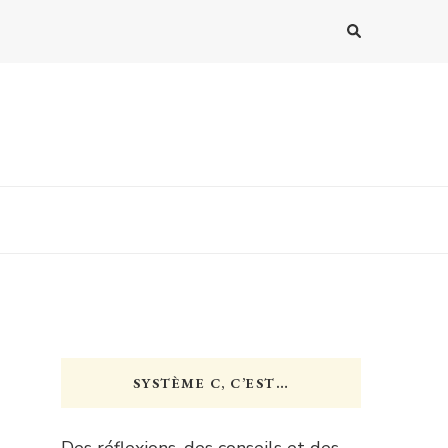
SYSTÈME C, C’EST…
Des réflexions, des conseils et des