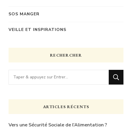
SOS MANGER
VEILLE ET INSPIRATIONS
RECHERCHER
Vous
recherchiez
quelque
chose
ARTICLES RÉCENTS
?
Vers une Sécurité Sociale de l’Alimentation ?