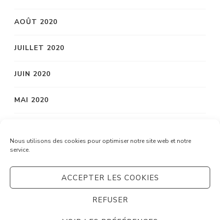
AOÛT 2020
JUILLET 2020
JUIN 2020
MAI 2020
AVRIL 2020
Nous utilisons des cookies pour optimiser notre site web et notre
service.
MARS 2020
ACCEPTER LES COOKIES
REFUSER
© Copyright 2026
Système C
. Tous droits réservés.
Vilva | Développé par
Blossom Themes
. Propulsé par