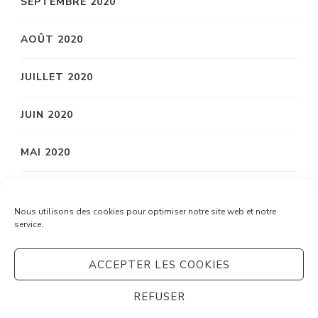
SEPTEMBRE 2020
AOÛT 2020
JUILLET 2020
JUIN 2020
MAI 2020
AVRIL 2020
Nous utilisons des cookies pour optimiser notre site web et notre
service.
MARS 2020
ACCEPTER LES COOKIES
REFUSER
© Copyright 2026
Système C
. Tous droits réservés.