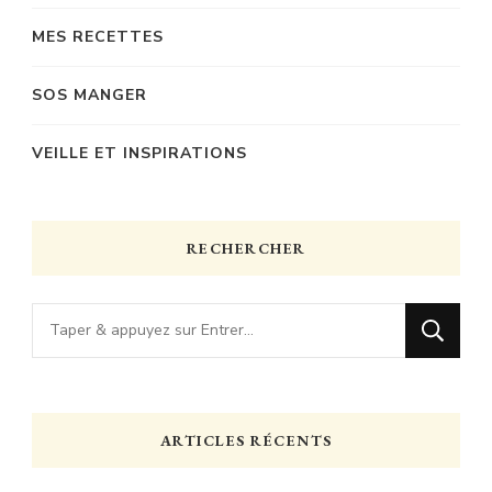
MES RECETTES
SOS MANGER
VEILLE ET INSPIRATIONS
RECHERCHER
Vous
recherchiez
quelque
chose
ARTICLES RÉCENTS
?