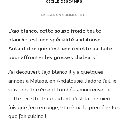
CÉCILE DESCAMPS
SUR
LAISSER UN COMMENTAIRE
AJO
BLANCO,
L’ajo blanco, cette soupe froide toute
LE
blanche, est une spécialité andalouse.
GASPACHO
BLANC
Autant dire que c’est une recette parfaite
À
pour affronter les grosses chaleurs !
L’AIL,
AIL,
AIL
J’ai découvert l’ajo blanco il y a quelques
!
années à Malaga, en Andalousie. J’adore l’ail, je
suis donc forcément tombée amoureuse de
cette recette. Pour autant, c’est la première
fois que j’en remange, et même la première fois
que j’en cuisine !