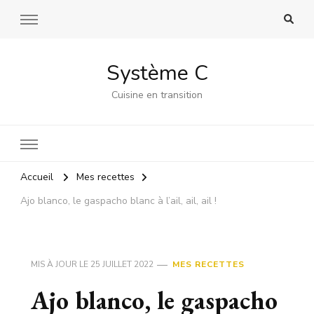
Système C
Cuisine en transition
Accueil
Mes recettes
Ajo blanco, le gaspacho blanc à l’ail, ail, ail !
MIS À JOUR LE
25 JUILLET 2022
MES RECETTES
Ajo blanco, le gaspacho