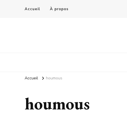
Accueil
À propos
Accueil
houmous
houmous