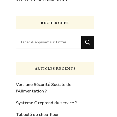
VEILLE ET INSPIRATIONS
RECHERCHER
Vous
recherchiez
quelque
chose
ARTICLES RÉCENTS
?
Vers une Sécurité Sociale de
l’Alimentation ?
Système C reprend du service ?
Taboulé de chou-fleur