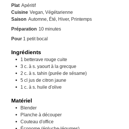
Plat
Apéritif
Cuisine
Vegan, Végétarienne
Saison
Automne, Été, Hiver, Printemps
minutes
Préparation
10
minutes
Pour
1
petit bocal
Ingrédients
1
betterave rouge cuite
3
c. à s.
yaourt à la grecque
2
c. à s.
tahin (purée de sésame)
5
cl
jus de citron jaune
1
c. à s.
huile d'olive
Matériel
Blender
Planche à découper
Couteau d'office
Économe (épluche-légumes)