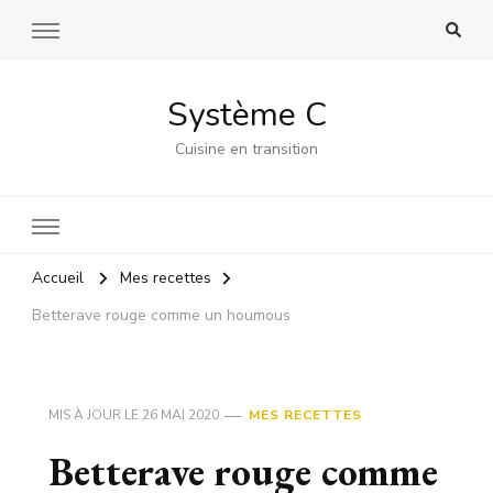
Système C
Cuisine en transition
Accueil
Mes recettes
Betterave rouge comme un houmous
MIS À JOUR LE
26 MAI 2020
MES RECETTES
Betterave rouge comme