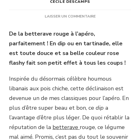
CÉCILE DESCAMPS
SUR
LAISSER UN COMMENTAIRE
BETTERAVE
ROUGE
De la betterave rouge à l’apéro,
COMME
parfaitement ! En dip ou en tartinade, elle
UN
HOUMOUS
est toute douce et sa belle couleur rose
flashy fait son petit effet à tous les coups !
Inspirée du désormais célèbre houmous
libanais aux pois chiche, cette déclinaison est
devenue un de mes classiques pour l’apéro. En
plus d’être super beau et bon, ce
dip
a
l’avantage d’être plus léger. De quoi rétablir la
réputation de la
betterave
rouge, ce légume
mal aimé. Promis, c’est pas du tout le souvenir