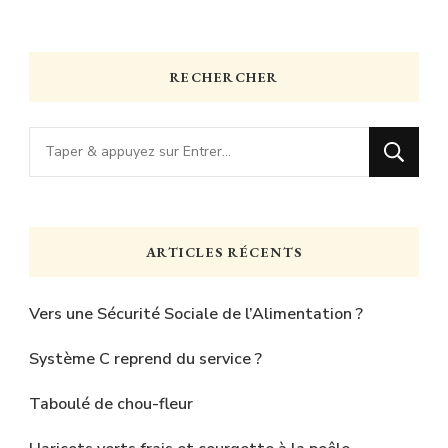
RECHERCHER
Vous
recherchiez
quelque
chose
ARTICLES RÉCENTS
?
Vers une Sécurité Sociale de l’Alimentation ?
Système C reprend du service ?
Taboulé de chou-fleur