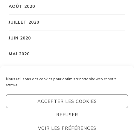
AOÛT 2020
JUILLET 2020
JUIN 2020
MAI 2020
AVRIL 2020
Nous utilisons des cookies pour optimiser notre site web et notre
service.
MARS 2020
ACCEPTER LES COOKIES
REFUSER
© Copyright 2026
Système C
. Tous droits réservés.
Vilva | Développé par
Blossom Themes
. Propulsé par
VOIR LES PRÉFÉRENCES
WordPress
Politique de confidentialité