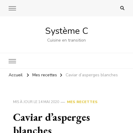
Système C
Cuisine en transition
Accueil
Mes recettes
Caviar d’asperges blanches
MIS À JOUR LE
14 MAI 2020
MES RECETTES
Caviar d’asperges
blanches