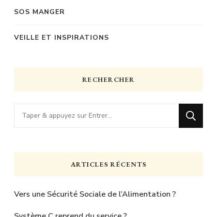
SOS MANGER
VEILLE ET INSPIRATIONS
RECHERCHER
Vous
recherchiez
quelque
chose
ARTICLES RÉCENTS
?
Vers une Sécurité Sociale de l’Alimentation ?
Système C reprend du service ?