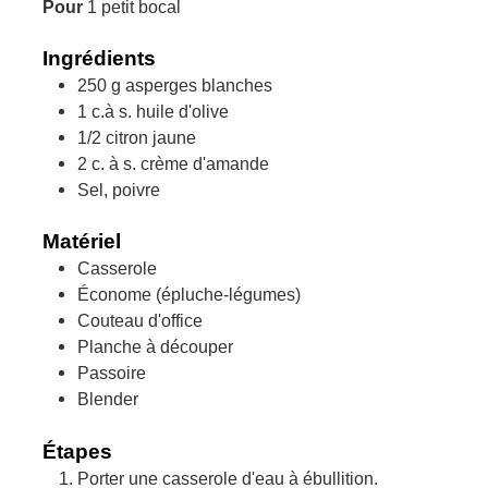
Pour
1
petit bocal
Ingrédients
250
g
asperges blanches
1
c.à s.
huile d'olive
1/2
citron jaune
2
c. à s.
crème d'amande
Sel, poivre
Matériel
Casserole
Économe (épluche-légumes)
Couteau d'office
Planche à découper
Passoire
Blender
Étapes
Porter une casserole d'eau à ébullition.