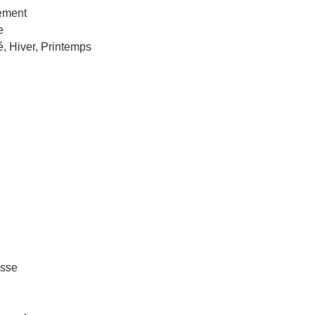
ement
e
, Hiver, Printemps
isse