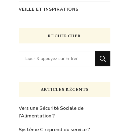
VEILLE ET INSPIRATIONS
RECHERCHER
Vous
recherchiez
quelque
chose
ARTICLES RÉCENTS
?
Vers une Sécurité Sociale de
l’Alimentation ?
Système C reprend du service ?