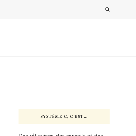
SYSTÈME C, C’EST…
Des réflexions, des conseils et des