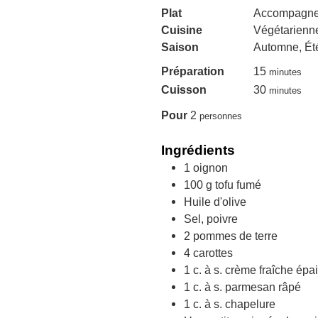
Plat
Accompagn
Cuisine
Végétarienn
Saison
Automne, Été
minutes
Préparation
15
minutes
minutes
Cuisson
30
minutes
Pour
2
personnes
Ingrédients
1
oignon
100
g
tofu fumé
Huile d'olive
Sel, poivre
2
pommes de terre
4
carottes
1
c. à s.
crème fraîche épa
1
c. à s.
parmesan râpé
1
c. à s.
chapelure