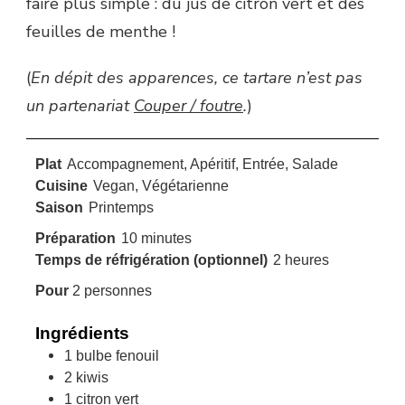
faire plus simple : du jus de citron vert et des
feuilles de menthe !
(
En dépit des apparences, ce tartare n’est pas
un partenariat
Couper / foutre
.
)
Plat
Accompagnement, Apéritif, Entrée, Salade
Cuisine
Vegan, Végétarienne
Saison
Printemps
minutes
Préparation
10
minutes
heures
Temps de réfrigération (optionnel)
2
heures
Pour
2
personnes
Ingrédients
1
bulbe
fenouil
2
kiwis
1
citron vert