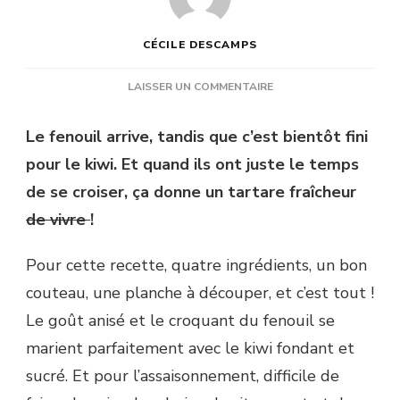
CÉCILE DESCAMPS
SUR
LAISSER UN COMMENTAIRE
TARTARE
DE
Le fenouil arrive, tandis que c’est bientôt fini
FENOUIL
pour le kiwi. Et quand ils ont juste le temps
ET
KIWI
de se croiser, ça donne un tartare fraîcheur
À
de vivre
!
LA
MENTHE
ET
Pour cette recette, quatre ingrédients, un bon
AU
couteau, une planche à découper, et c’est tout !
CITRON
VERT
Le goût anisé et le croquant du fenouil se
marient parfaitement avec le kiwi fondant et
sucré. Et pour l’assaisonnement, difficile de