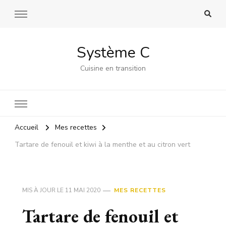
Système C
Cuisine en transition
Accueil
Mes recettes
Tartare de fenouil et kiwi à la menthe et au citron vert
MIS À JOUR LE
11 MAI 2020
MES RECETTES
Tartare de fenouil et