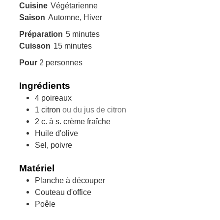
Cuisine
Végétarienne
Saison
Automne, Hiver
minutes
Préparation
5
minutes
minutes
Cuisson
15
minutes
Pour
2
personnes
Ingrédients
4
poireaux
1
citron
ou du jus de citron
2
c. à s.
crème fraîche
Huile d'olive
Sel, poivre
Matériel
Planche à découper
Couteau d'office
Poêle