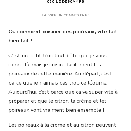
CÉCILE DESCAMPS
SUR
LAISSER UN COMMENTAIRE
POIREAUX
AU
Ou comment cuisiner des poireaux, vite fait
CITRON
bien fait !
ET
À
LA
C’est un petit truc tout bête que je vous
CRÈME
donne là, mais je cuisine facilement les
poireaux de cette manière. Au départ, c’est
parce que je n’aimais pas trop ce légume.
Aujourd’hui, c’est parce que ça va super vite à
préparer et que le citron, la crème et les
poireaux vont vraiment bien ensemble !
Les poireaux à la crème et au citron peuvent