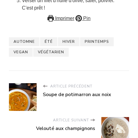
Verser un filet d'huile d'olive, saler, poivrer.
C'est prêt !
Imprimer
Pin
AUTOMNE
ÉTÉ
HIVER
PRINTEMPS
VEGAN
VÉGÉTARIEN
ARTICLE PRÉCÉDENT
Soupe de potimarron aux noix
ARTICLE SUIVANT
Velouté aux champignons