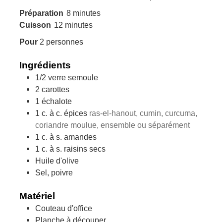
minutes
Préparation
8
minutes
minutes
Cuisson
12
minutes
Pour
2
personnes
Ingrédients
1/2
verre
semoule
2
carottes
1
échalote
1
c. à c.
épices
ras-el-hanout, cumin, curcuma,
coriandre moulue, ensemble ou séparément
1
c. à s.
amandes
1
c. à s.
raisins secs
Huile d'olive
Sel, poivre
Matériel
Couteau d'office
Planche à découper