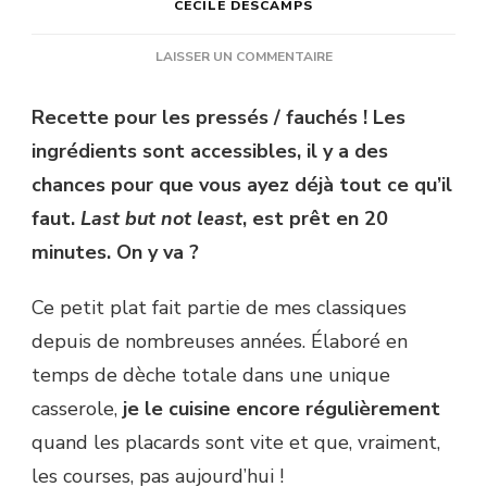
CÉCILE DESCAMPS
SUR
LAISSER UN COMMENTAIRE
SEMOULE,
CAROTTE
Recette pour les pressés / fauchés ! Les
ET
ingrédients sont accessibles, il y a des
FRUITS
SECS
chances pour que vous ayez déjà tout ce qu’il
AUX
faut.
Last but not least
, est prêt en 20
ÉPICES
minutes. On y va ?
Ce petit plat fait partie de mes classiques
depuis de nombreuses années. Élaboré en
temps de dèche totale dans une unique
casserole,
je le cuisine encore régulièrement
quand les placards sont vite et que, vraiment,
les courses, pas aujourd’hui !