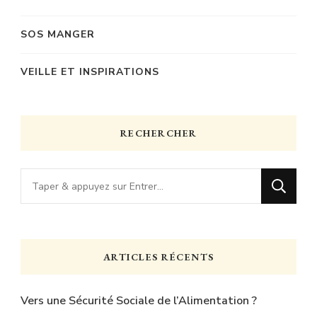
SOS MANGER
VEILLE ET INSPIRATIONS
RECHERCHER
Vous
recherchiez
quelque
chose
ARTICLES RÉCENTS
?
Vers une Sécurité Sociale de l’Alimentation ?