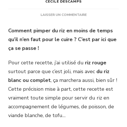
CÉCILE DESCAMPS
SUR
LAISSER UN COMMENTAIRE
RIZ
ROUGE,
Comment pimper du riz en moins de temps
OIGNON
qu’il n’en faut pour le cuire ? C’est par ici que
NOUVEAU
ET
ça se passe !
GINGEMBRE
Pour cette recette, j’ai utilisé du
riz rouge
surtout parce que c’est joli, mais avec
du riz
blanc ou complet
, ça marchera aussi, bien sûr !
Cette précision mise à part, cette recette est
vraiment toute simple pour servir du riz en
accompagnement de légumes, de poisson, de
viande blanche, de tofu…