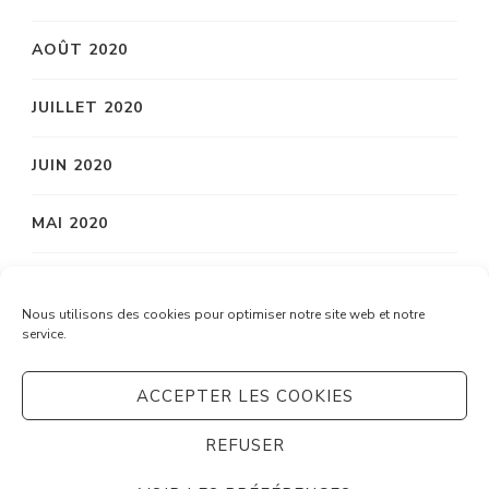
AOÛT 2020
JUILLET 2020
JUIN 2020
MAI 2020
AVRIL 2020
Nous utilisons des cookies pour optimiser notre site web et notre
service.
MARS 2020
ACCEPTER LES COOKIES
REFUSER
© Copyright 2026
Système C
. Tous droits réservés.
Vilva | Développé par
Blossom Themes
. Propulsé par