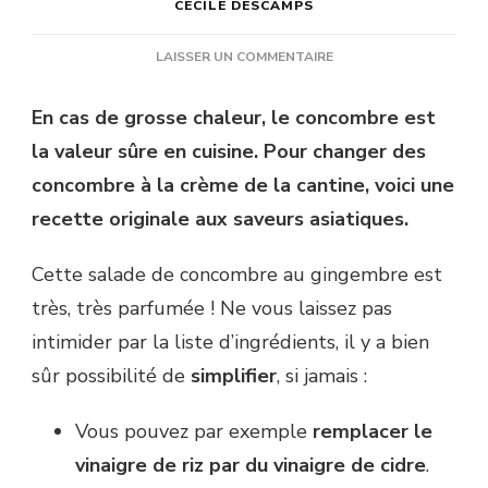
CÉCILE DESCAMPS
SUR
LAISSER UN COMMENTAIRE
SALADE
DE
En cas de grosse chaleur, le concombre est
CONCOMBRE
la valeur sûre en cuisine. Pour changer des
AU
GINGEMBRE
concombre à la crème de la cantine, voici une
ET
recette originale aux saveurs asiatiques.
NOUILLES
Cette salade de concombre au gingembre est
très, très parfumée ! Ne vous laissez pas
intimider par la liste d’ingrédients, il y a bien
sûr possibilité de
simplifier
, si jamais :
Vous pouvez par exemple
remplacer le
vinaigre de riz par du vinaigre de cidre
.