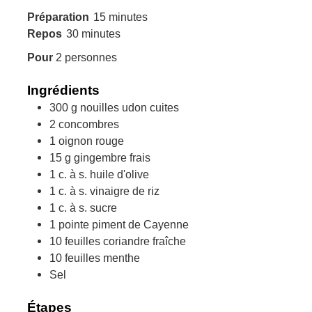
minutes
Préparation
15
minutes
minutes
Repos
30
minutes
Pour
2
personnes
Ingrédients
300
g
nouilles udon cuites
2
concombres
1
oignon rouge
15
g
gingembre frais
1
c. à s.
huile d'olive
1
c. à s.
vinaigre de riz
1
c. à s.
sucre
1
pointe
piment de Cayenne
10
feuilles
coriandre fraîche
10
feuilles
menthe
Sel
Étapes