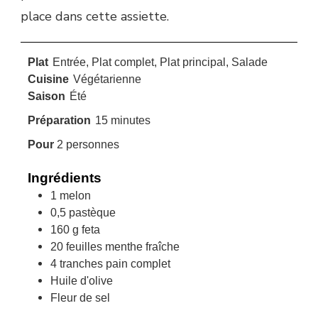
place dans cette assiette.
Plat
Entrée, Plat complet, Plat principal, Salade
Cuisine
Végétarienne
Saison
Été
minutes
Préparation
15
minutes
Pour
2
personnes
Ingrédients
1
melon
0,5
pastèque
160
g
feta
20
feuilles
menthe fraîche
4
tranches
pain complet
Huile d'olive
Fleur de sel