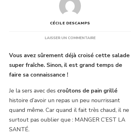
CÉCILE DESCAMPS
SUR
LAISSER UN COMMENTAIRE
SALADE
DE
Vous avez sûrement déjà croisé cette salade
MELON
super fraîche. Sinon, il est grand temps de
ET
PASTÈQUE
faire sa connaissance !
À
LA
Je la sers avec des
croûtons de pain grillé
FETA
ET
histoire d’avoir un repas un peu nourrissant
À
quand même. Car quand il fait très chaud, il ne
LA
MENTHE,
surtout pas oublier que : MANGER C’EST LA
PAIN
SANTÉ.
GRILLÉ