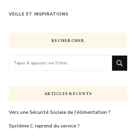
VEILLE ET INSPIRATIONS
RECHERCHER
Vous
recherchiez
quelque
chose
ARTICLES RÉCENTS
?
Vers une Sécurité Sociale de l’Alimentation ?
Système C reprend du service ?