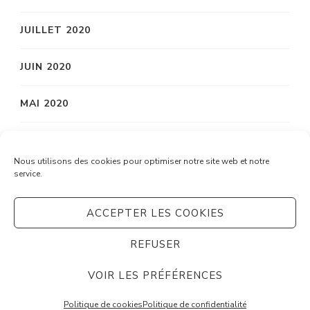
JUILLET 2020
JUIN 2020
MAI 2020
AVRIL 2020
Nous utilisons des cookies pour optimiser notre site web et notre
service.
MARS 2020
ACCEPTER LES COOKIES
REFUSER
© Copyright 2026
Système C
. Tous droits réservés.
Vilva | Développé par
Blossom Themes
. Propulsé par
VOIR LES PRÉFÉRENCES
WordPress
Politique de confidentialité
Politique de cookies
Politique de confidentialité