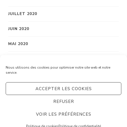
JUILLET 2020
JUIN 2020
MAI 2020
AVRIL 2020
Nous utilisons des cookies pour optimiser notre site web et notre
service.
MARS 2020
ACCEPTER LES COOKIES
REFUSER
© Copyright 2026
Système C
. Tous droits réservés.
Vilva | Développé par
Blossom Themes
. Propulsé par
VOIR LES PRÉFÉRENCES
WordPress
Politique de confidentialité
Politique de cookies
Politique de confidentialité