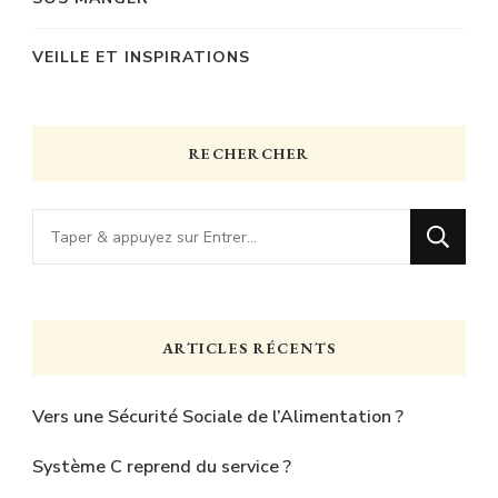
VEILLE ET INSPIRATIONS
RECHERCHER
Vous
recherchiez
quelque
chose
ARTICLES RÉCENTS
?
Vers une Sécurité Sociale de l’Alimentation ?
Système C reprend du service ?