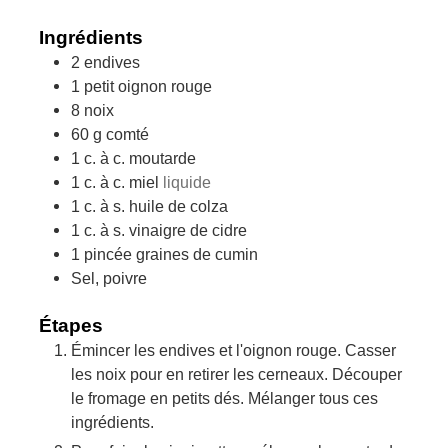
Ingrédients
2
endives
1
petit oignon rouge
8
noix
60
g
comté
1
c. à c.
moutarde
1
c. à c.
miel
liquide
1
c. à s.
huile de colza
1
c. à s.
vinaigre de cidre
1
pincée
graines de cumin
Sel, poivre
Étapes
Émincer les endives et l'oignon rouge. Casser
les noix pour en retirer les cerneaux. Découper
le fromage en petits dés. Mélanger tous ces
ingrédients.