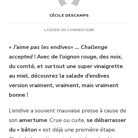
CÉCILE DESCAMPS
SUR
LAISSER UN COMMENTAIRE
SALADE
D’ENDIVES,
«
J’aime pas les endives
« …
Challenge
OIGNON
accepted
! Avec de l’oignon rouge, des noix,
ROUGE,
NOIX
du comté, et surtout une super vinaigrette
ET
au miel, découvrez la salade d’endives
COMTÉ
version vraiment, vraiment, mais vraiment
bonne !
L’endive a souvent mauvaise presse à cause de
son
amertume
. Crue ou cuite,
se débarrasser
du « bâton »
est déjà une première étape.